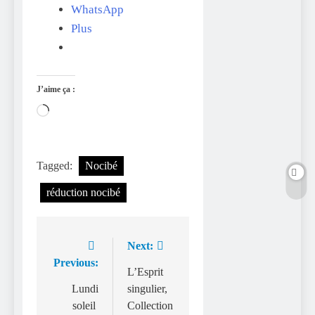
WhatsApp
Plus
J’aime ça :
Chargement…
Tagged:
Nocibé
réduction nocibé
Next:
Navigation
Previous:
de
L’Esprit
Lundi
singulier,
l’article
soleil
Collection