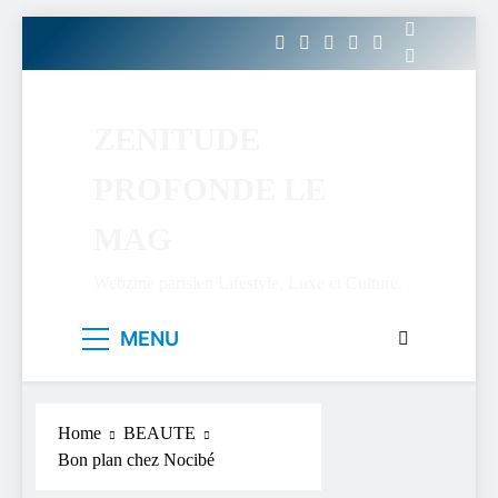
Skip
to
content
ZENITUDE
PROFONDE LE
MAG
Webzine parisien Lifestyle, Luxe et Culture.
MENU
Home
BEAUTE
Bon plan chez Nocibé