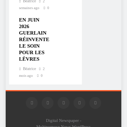
Béatrice
2
semaines ago
0
EN JUIN
2026
GUERLAIN
RÉINVENTE
LE SOIN
POUR LES
LÈVRES
Béatrice
2
mois ago
0
Digital Newspaper -
Multipurpose News WordPress