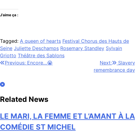
J’aime ça :
Tagged:
A queen of hearts
Festival Chorus des Hauts de
Seine
Juliette Deschamps
Rosemary Standley
Sylvain
Griotto
Théâtre des Sablons
Navigation
Previous:
Encore…😭
Next:
Slavery
remembrance day
de
l’article
Related News
LE MARI, LA FEMME ET L’AMANT À LA
COMÉDIE ST MICHEL