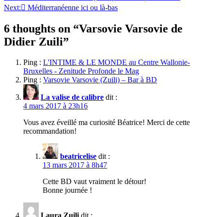
Next:
Méditerranéenne ici ou là-bas
de
l’article
6 thoughts on “
Varsovie Varsovie de
Didier Zuili
”
Ping :
L'INTIME & LE MONDE au Centre Wallonie-
Bruxelles - Zenitude Profonde le Mag
Ping :
Varsovie Varsovie (Zuili) – Bar à BD
La valise de calibre
dit :
4 mars 2017 à 23h16
Vous avez éveillé ma curiosité Béatrice! Merci de cette
recommandation!
beatricelise
dit :
13 mars 2017 à 8h47
Cette BD vaut vraiment le détour!
Bonne journée !
Laura Zuili
dit :