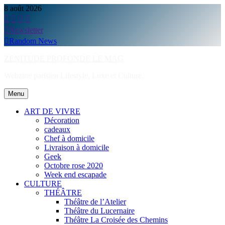
Skip
8 août 2026
to
content
Newsletter
Random News
ZENITUDE PROFONDE LE MAG
Webzine parisien Lifestyle, Luxe et Culture.
Menu
ART DE VIVRE
Décoration
cadeaux
Chef à domicile
Livraison à domicile
Geek
Octobre rose 2020
Week end escapade
CULTURE
THÉÂTRE
Théâtre de l’Atelier
Théâtre du Lucernaire
Théâtre La Croisée des Chemins