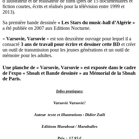
d’illustrateur et de réalisateur de films (près de 15 documentaires et
fiction courtes, écrits et réalisés pour la télévision entre 1999 et
2013).
Sa première bande dessinée
« Les Stars du music-hall d’Algérie »
a été publiée en 2007 aux Editions Nocturne.
«
Varsovie, Varsovie
» est son deuxième ouvrage pour lequel il a
consacré
3 ans de travail pour écrire et dessiner cette BD
et créer
un outil de transmission pour les jeunes générations et un outil de
mémoire pour les adultes.
Une planche de « Varsovie, Varsovie » est exposée dans le cadre
de l’expo « Shoah et Bande dessinée » au Mémorial de la Shoah
de Paris.
Infos pratiques:
Varsovie Varsovie!
Auteur texte et illustrations : Didier Zuili
Editions Marabout / Marabulles
Prix : 17,95 €