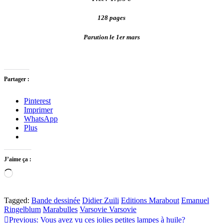
128 pages
Parution le 1er mars
Partager :
Pinterest
Imprimer
WhatsApp
Plus
J’aime ça :
Chargement…
Tagged:
Bande dessinée
Didier Zuili
Editions Marabout
Emanuel
Ringelblum
Marabulles
Varsovie Varsovie
Navigation
Previous:
Vous avez vu ces jolies petites lampes à huile?