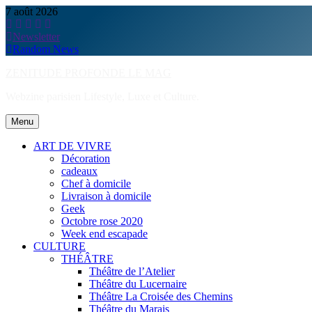
Skip
7 août 2026
to
content
Newsletter
Random News
ZENITUDE PROFONDE LE MAG
Webzine parisien Lifestyle, Luxe et Culture.
Menu
ART DE VIVRE
Décoration
cadeaux
Chef à domicile
Livraison à domicile
Geek
Octobre rose 2020
Week end escapade
CULTURE
THÉÂTRE
Théâtre de l’Atelier
Théâtre du Lucernaire
Théâtre La Croisée des Chemins
Théâtre du Marais