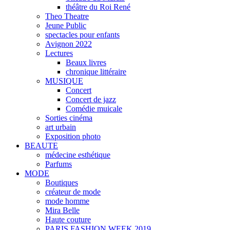
théâtre du Roi René
Theo Theatre
Jeune Public
spectacles pour enfants
Avignon 2022
Lectures
Beaux livres
chronique littéraire
MUSIQUE
Concert
Concert de jazz
Comédie muicale
Sorties cinéma
art urbain
Exposition photo
BEAUTE
médecine esthétique
Parfums
MODE
Boutiques
créateur de mode
mode homme
Mira Belle
Haute couture
PARIS FASHION WEEK 2019