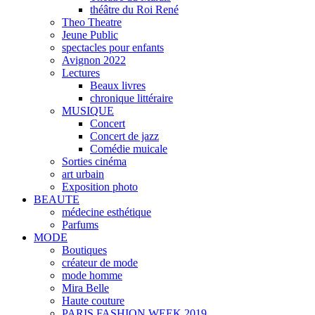
théâtre du Roi René
Theo Theatre
Jeune Public
spectacles pour enfants
Avignon 2022
Lectures
Beaux livres
chronique littéraire
MUSIQUE
Concert
Concert de jazz
Comédie muicale
Sorties cinéma
art urbain
Exposition photo
BEAUTE
médecine esthétique
Parfums
MODE
Boutiques
créateur de mode
mode homme
Mira Belle
Haute couture
PARIS FASHION WEEK 2019