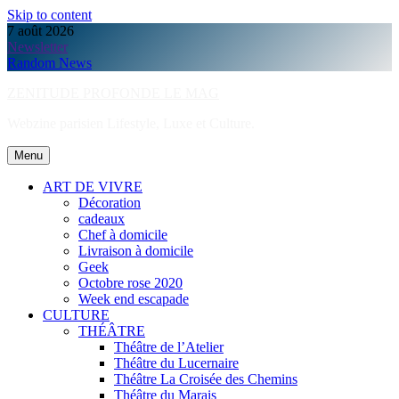
Skip to content
7 août 2026
Newsletter
Random News
ZENITUDE PROFONDE LE MAG
Webzine parisien Lifestyle, Luxe et Culture.
Menu
ART DE VIVRE
Décoration
cadeaux
Chef à domicile
Livraison à domicile
Geek
Octobre rose 2020
Week end escapade
CULTURE
THÉÂTRE
Théâtre de l’Atelier
Théâtre du Lucernaire
Théâtre La Croisée des Chemins
Théâtre du Marais