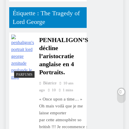
Étiquette :
The Tragedy of
Lord George
PENHALIGON’S
décline
l’aristocratie
anglaise en 4
Portraits.
PARFUMS
Béatrice
10 ans
ago
10
1 mins
« Once upon a time… »
Oh mais voilà que je me
laisse emporter
par cette atmosphère so
british !!! Je recommence :