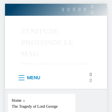
Skip
to
content
ZENITUDE
PROFONDE LE
MAG
Webzine parisien Lifestyle, Luxe et Culture.
MENU
Home
The Tragedy of Lord George