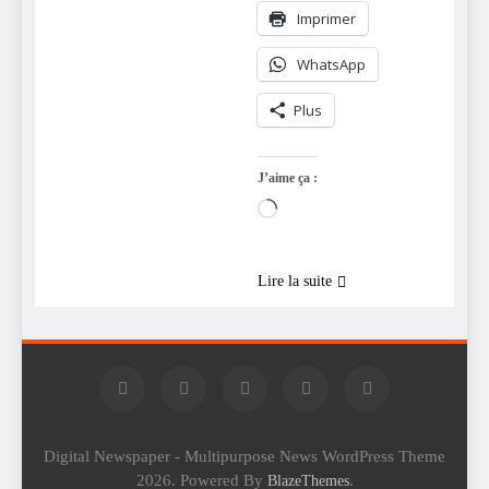
Imprimer
WhatsApp
Plus
J’aime ça :
Chargement…
Lire la suite
Digital Newspaper - Multipurpose News WordPress Theme
2026. Powered By
.
BlazeThemes