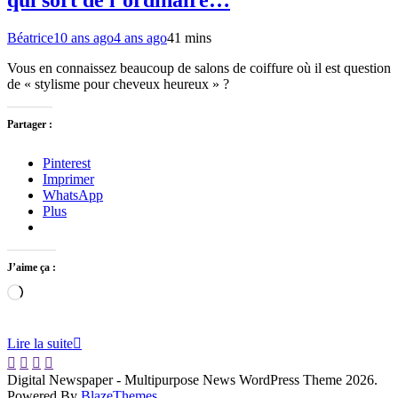
Béatrice
10 ans ago
4 ans ago
4
1 mins
Vous en connaissez beaucoup de salons de coiffure où il est question
de « stylisme pour cheveux heureux » ?
Partager :
Pinterest
Imprimer
WhatsApp
Plus
J’aime ça :
Chargement…
Lire la suite
Digital Newspaper - Multipurpose News WordPress Theme 2026.
Powered By
BlazeThemes
.