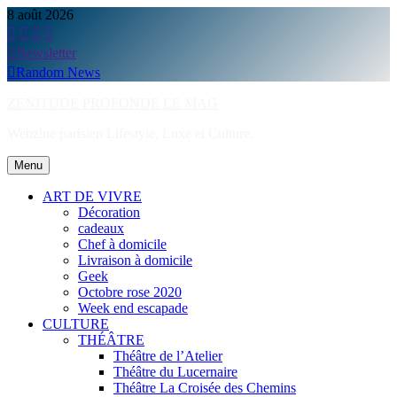
Skip
8 août 2026
to
content
Newsletter
Random News
ZENITUDE PROFONDE LE MAG
Webzine parisien Lifestyle, Luxe et Culture.
Menu
ART DE VIVRE
Décoration
cadeaux
Chef à domicile
Livraison à domicile
Geek
Octobre rose 2020
Week end escapade
CULTURE
THÉÂTRE
Théâtre de l’Atelier
Théâtre du Lucernaire
Théâtre La Croisée des Chemins