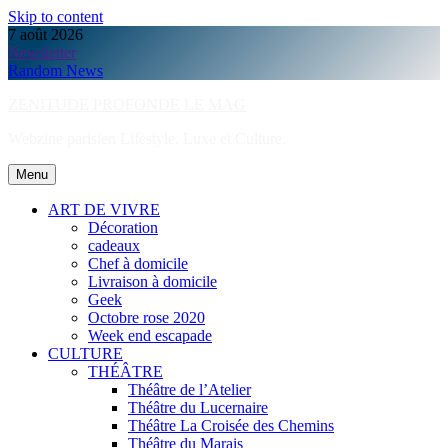
Skip to content
7 août 2026
Newsletter
Random News
ZENITUDE PROFONDE LE MAG
Webzine parisien Lifestyle, Luxe et Culture.
Menu
ART DE VIVRE
Décoration
cadeaux
Chef à domicile
Livraison à domicile
Geek
Octobre rose 2020
Week end escapade
CULTURE
THÉÂTRE
Théâtre de l’Atelier
Théâtre du Lucernaire
Théâtre La Croisée des Chemins
Théâtre du Marais