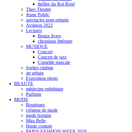
théâtre du Roi René
Theo Theatre
Jeune Public
spectacles pour enfants
Avignon 2022
Lectures
Beaux livres
chronique littéraire
MUSIQUE
Concert
Concert de jazz
Comédie muicale
Sorties cinéma
art urbain
Exposition photo
BEAUTE
médecine esthétique
Parfums
MODE
Boutiques
créateur de mode
mode homme
Mira Belle
Haute couture
PARIS FASHION WEEK 2019