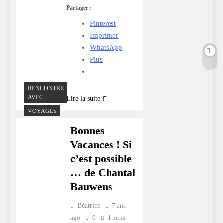
Partager :
Pinterest
Imprimer
WhatsApp
Plus
RENCONTRE
AVEC...
Lire la suite
VOYAGES
Bonnes
Vacances ! Si
c’est possible
… de Chantal
Bauwens
Béatrice
7 ans
ago
0
1 mins