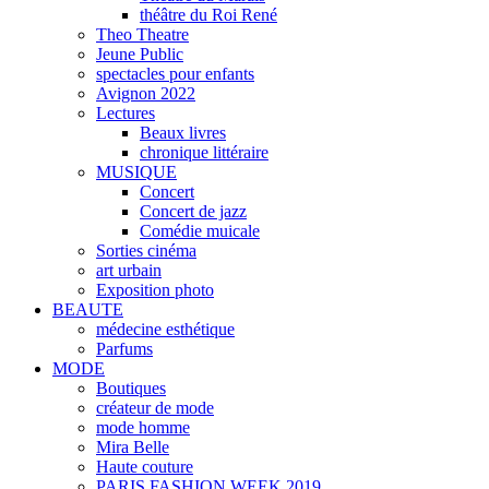
théâtre du Roi René
Theo Theatre
Jeune Public
spectacles pour enfants
Avignon 2022
Lectures
Beaux livres
chronique littéraire
MUSIQUE
Concert
Concert de jazz
Comédie muicale
Sorties cinéma
art urbain
Exposition photo
BEAUTE
médecine esthétique
Parfums
MODE
Boutiques
créateur de mode
mode homme
Mira Belle
Haute couture
PARIS FASHION WEEK 2019