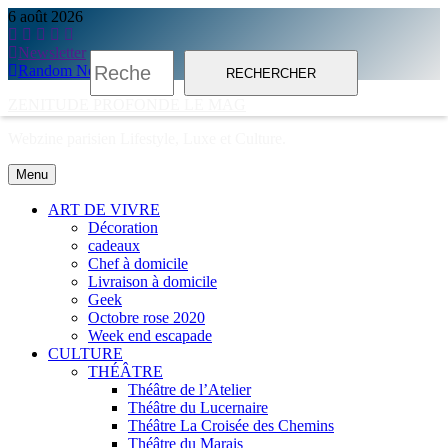
Skip
6 août 2026
to
content
Newsletter
Rechercher :
Random News
ZENITUDE PROFONDE LE MAG
Webzine parisien Lifestyle, Luxe et Culture.
Menu
ART DE VIVRE
Décoration
cadeaux
Chef à domicile
Livraison à domicile
Geek
Octobre rose 2020
Week end escapade
CULTURE
THÉÂTRE
Théâtre de l’Atelier
Théâtre du Lucernaire
Théâtre La Croisée des Chemins
Théâtre du Marais