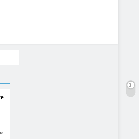
te
ne