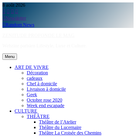
Skip
8 août 2026
to
content
Newsletter
Random News
ZENITUDE PROFONDE LE MAG
Webzine parisien Lifestyle, Luxe et Culture.
Menu
ART DE VIVRE
Décoration
cadeaux
Chef à domicile
Livraison à domicile
Geek
Octobre rose 2020
Week end escapade
CULTURE
THÉÂTRE
Théâtre de l’Atelier
Théâtre du Lucernaire
Théâtre La Croisée des Chemins