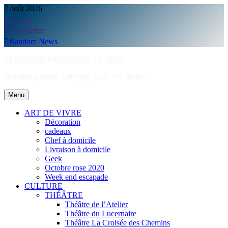
Skip
7 août 2026
to
content
Newsletter
Random News
ZENITUDE PROFONDE LE MAG
Webzine parisien Lifestyle, Luxe et Culture.
Menu
ART DE VIVRE
Décoration
cadeaux
Chef à domicile
Livraison à domicile
Geek
Octobre rose 2020
Week end escapade
CULTURE
THÉÂTRE
Théâtre de l’Atelier
Théâtre du Lucernaire
Théâtre La Croisée des Chemins