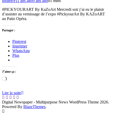
Béatrice
11 ans ago
9 ans ago
0
1 mins
#PICKYOURART By KaZoArt Mercredi soir j’ai eu le plaisir
d’assister au vernissage de l’expo #PickyourArt By KAZoART
au Patio Opéra.
Partager :
Pinterest
Imprimer
WhatsApp
Plus
J’aime ça :
Chargement…
Lire la suite
Digital Newspaper - Multipurpose News WordPress Theme 2026.
Powered By
BlazeThemes
.