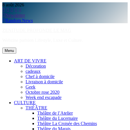
Skip
8 août 2026
to
content
Newsletter
Random News
ZENITUDE PROFONDE LE MAG
Webzine parisien Lifestyle, Luxe et Culture.
Menu
ART DE VIVRE
Décoration
cadeaux
Chef à domicile
Livraison à domicile
Geek
Octobre rose 2020
Week end escapade
CULTURE
THÉÂTRE
Théâtre de l’Atelier
Théâtre du Lucernaire
Théâtre La Croisée des Chemins
Théâtre du Marais