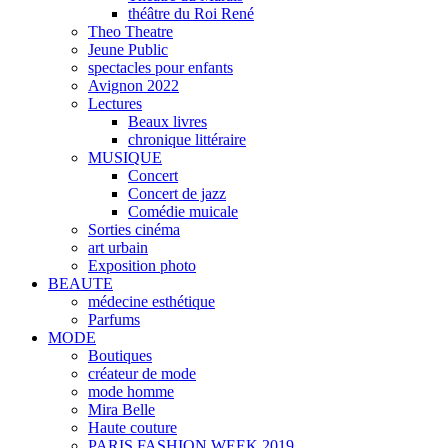
théâtre du Roi René
Theo Theatre
Jeune Public
spectacles pour enfants
Avignon 2022
Lectures
Beaux livres
chronique littéraire
MUSIQUE
Concert
Concert de jazz
Comédie muicale
Sorties cinéma
art urbain
Exposition photo
BEAUTE
médecine esthétique
Parfums
MODE
Boutiques
créateur de mode
mode homme
Mira Belle
Haute couture
PARIS FASHION WEEK 2019