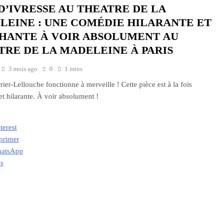
D’IVRESSE AU THEATRE DE LA
LEINE : UNE COMÉDIE HILARANTE ET
HANTE À VOIR ABSOLUMENT AU
TRE DE LA MADELEINE À PARIS
3 mois ago
0
1 mins
rier-Lellouche fonctionne à merveille ! Cette pièce est à la fois
et hilarante. À voir absolument !
terest
primer
atsApp
us
ment…