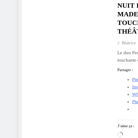
NUIT 
MADE
TOUC
THÉÂ
Béatrice
Le duo Fer
touchante 
Partager :
Pin
Im
Wh
Pl
J’aime ça :
Charge