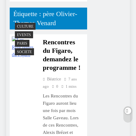
Étiquette :
père Olivier-
Thomas Venard
CULTURE
EVENTS
Rencontres
PARIS
du Figaro,
SOCIETE
demandez le
programme !
Béatrice
7 ans
ago
0
1 mins
Les Rencontres du
Figaro auront lieu
une fois par mois
Salle Gaveau. Lors
de ces Rencontres,
Alexis Brézet et