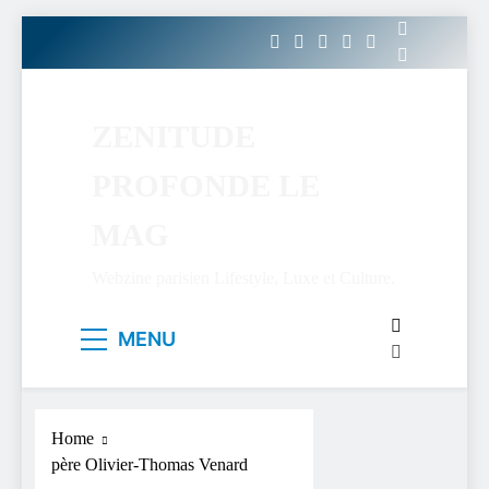
Skip
to
content
ZENITUDE
PROFONDE LE
MAG
Webzine parisien Lifestyle, Luxe et Culture.
MENU
Home
père Olivier-Thomas Venard