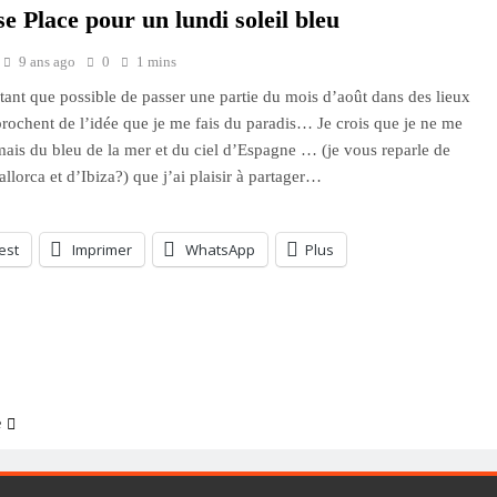
e Place pour un lundi soleil bleu
9 ans ago
0
1 mins
utant que possible de passer une partie du mois d’août dans des lieux
prochent de l’idée que je me fais du paradis… Je crois que je ne me
amais du bleu de la mer et du ciel d’Espagne … (je vous reparle de
llorca et d’Ibiza?) que j’ai plaisir à partager…
est
Imprimer
WhatsApp
Plus
ment…
e