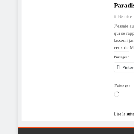
Paradis
Béatrice
J’essaie a
qui se rap
lasserai j
ceux de Ma
Partager :
Pinter
J’aime ça :
Charge
Lire la suit