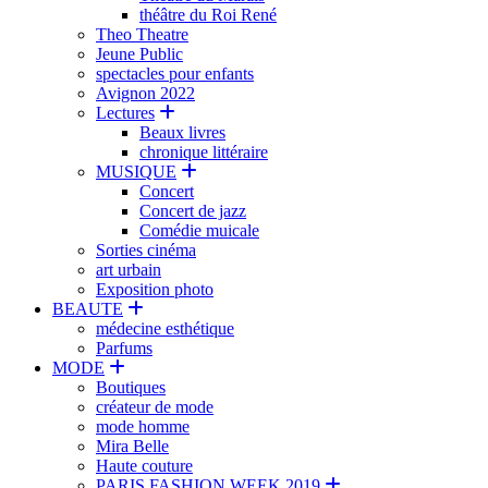
théâtre du Roi René
Theo Theatre
Jeune Public
spectacles pour enfants
Avignon 2022
Lectures
Beaux livres
chronique littéraire
MUSIQUE
Concert
Concert de jazz
Comédie muicale
Sorties cinéma
art urbain
Exposition photo
BEAUTE
médecine esthétique
Parfums
MODE
Boutiques
créateur de mode
mode homme
Mira Belle
Haute couture
PARIS FASHION WEEK 2019