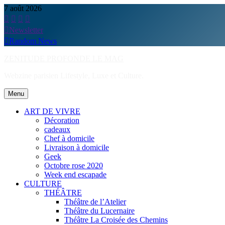
Skip
7 août 2026
to
content
Newsletter
Random News
ZENITUDE PROFONDE LE MAG
Webzine parisien Lifestyle, Luxe et Culture.
Menu
ART DE VIVRE
Décoration
cadeaux
Chef à domicile
Livraison à domicile
Geek
Octobre rose 2020
Week end escapade
CULTURE
THÉÂTRE
Théâtre de l’Atelier
Théâtre du Lucernaire
Théâtre La Croisée des Chemins