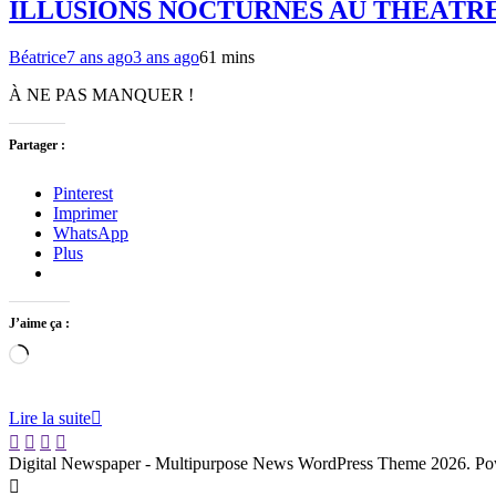
ILLUSIONS NOCTURNES AU THÉÂTRE
Béatrice
7 ans ago
3 ans ago
6
1 mins
À NE PAS MANQUER !
Partager :
Pinterest
Imprimer
WhatsApp
Plus
J’aime ça :
Chargement…
Lire la suite
Digital Newspaper - Multipurpose News WordPress Theme 2026. P