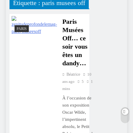
Étiquette :
paris musees off
Paris
Musées
PARIS
Off… ce
soir vous
êtes un
dandy…
Béatrice
10
ans ago
5
1
mins
À l’occasion de
son exposition
Oscar Wilde,
l’impertinent
absolu, le Petit