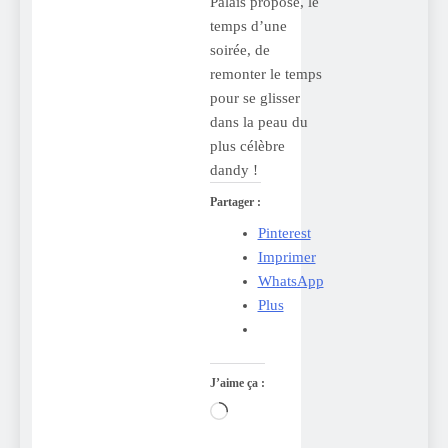
Palais propose, le
temps d’une
soirée, de
remonter le temps
pour se glisser
dans la peau du
plus célèbre
dandy !
Partager :
Pinterest
Imprimer
WhatsApp
Plus
J’aime ça :
Chargement…