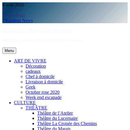
Skip
8 août 2026
to
content
Newsletter
Random News
ZENITUDE PROFONDE LE MAG
Webzine parisien Lifestyle, Luxe et Culture.
Menu
ART DE VIVRE
Décoration
cadeaux
Chef à domicile
Livraison à domicile
Geek
Octobre rose 2020
Week end escapade
CULTURE
THÉÂTRE
Théâtre de l’Atelier
Théâtre du Lucernaire
Théâtre La Croisée des Chemins
Théâtre du Marais