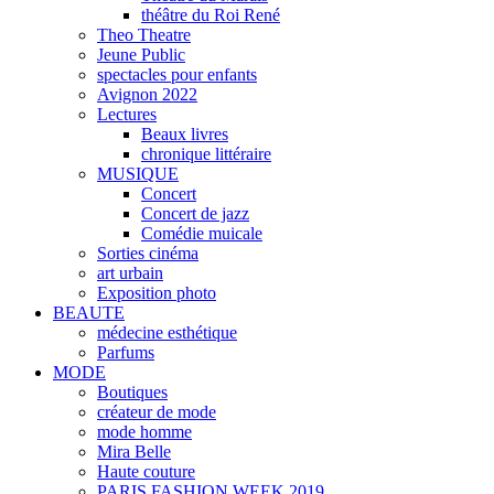
théâtre du Roi René
Theo Theatre
Jeune Public
spectacles pour enfants
Avignon 2022
Lectures
Beaux livres
chronique littéraire
MUSIQUE
Concert
Concert de jazz
Comédie muicale
Sorties cinéma
art urbain
Exposition photo
BEAUTE
médecine esthétique
Parfums
MODE
Boutiques
créateur de mode
mode homme
Mira Belle
Haute couture
PARIS FASHION WEEK 2019