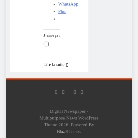
WhatsApp
Plus
J’aime ça :
Chargement…
Lire la suite
Digital Newspaper -
Multipurpose News WordPress
Theme 2026. Powered By
.
BlazeThemes