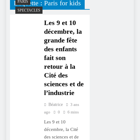
Étiquette :
Paris for kids
PARIS
SPECTACLES
Les 9 et 10
décembre, la
grande fête
des enfants
fait son
retour à la
Cité des
sciences et de
l’industrie
Béatrice
3 ans
ago
0
6 mins
Les 9 et 10
décembre, la Cité
des sciences et de