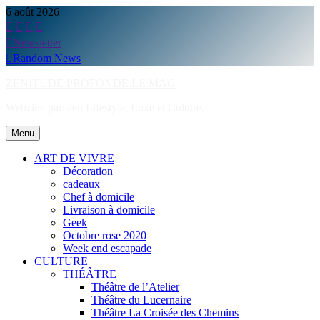
Skip
6 août 2026
to
content
Newsletter
Random News
ZENITUDE PROFONDE LE MAG
Webzine parisien Lifestyle, Luxe et Culture.
Menu
ART DE VIVRE
Décoration
cadeaux
Chef à domicile
Livraison à domicile
Geek
Octobre rose 2020
Week end escapade
CULTURE
THÉÂTRE
Théâtre de l’Atelier
Théâtre du Lucernaire
Théâtre La Croisée des Chemins