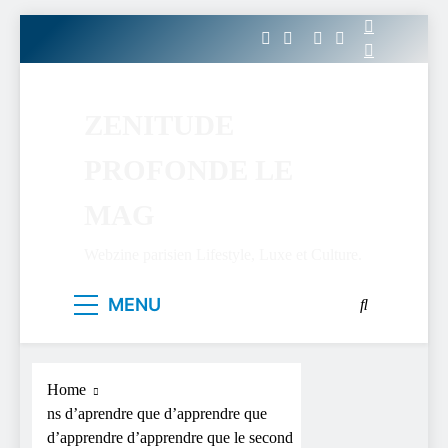
Skip
to
content
ZENITUDE
PROFONDE LE
MAG
Webzine parisien Lifestyle, Luxe et Culture.
MENU
Home
ns d’aprendre que d’apprendre que
d’apprendre d’apprendre que le second