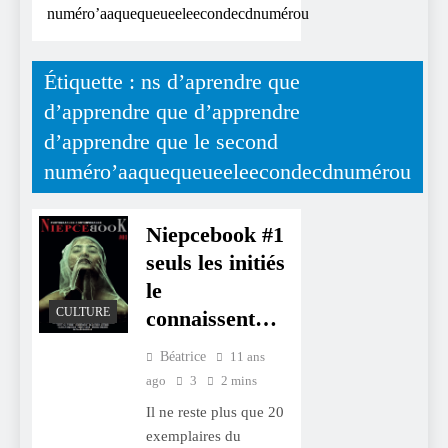
numéro’aaquequeueeleecondecdnumérou
Étiquette :
ns d’aprendre que
d’apprendre que d’apprendre
d’apprendre que le second
numéro’aaquequeueeleecondecdnumérou
Niepcebook #1
seuls les initiés
le
CULTURE
connaissent…
Béatrice
11 ans
ago
3
2 mins
Il ne reste plus que 20
exemplaires du