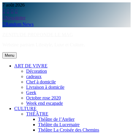
Skip
7 août 2026
to
content
Newsletter
Random News
ZENITUDE PROFONDE LE MAG
Webzine parisien Lifestyle, Luxe et Culture.
Menu
ART DE VIVRE
Décoration
cadeaux
Chef à domicile
Livraison à domicile
Geek
Octobre rose 2020
Week end escapade
CULTURE
THÉÂTRE
Théâtre de l’Atelier
Théâtre du Lucernaire
Théâtre La Croisée des Chemins