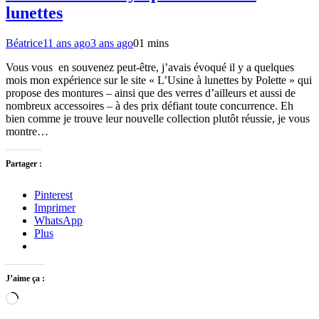
lunettes
Béatrice
11 ans ago
3 ans ago
0
1 mins
Vous vous en souvenez peut-être, j’avais évoqué il y a quelques
mois mon expérience sur le site « L’Usine à lunettes by Polette » qui
propose des montures – ainsi que des verres d’ailleurs et aussi de
nombreux accessoires – à des prix défiant toute concurrence. Eh
bien comme je trouve leur nouvelle collection plutôt réussie, je vous
montre…
Partager :
Pinterest
Imprimer
WhatsApp
Plus
J’aime ça :
Chargement…