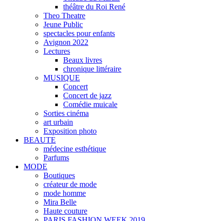
théâtre du Roi René
Theo Theatre
Jeune Public
spectacles pour enfants
Avignon 2022
Lectures
Beaux livres
chronique littéraire
MUSIQUE
Concert
Concert de jazz
Comédie muicale
Sorties cinéma
art urbain
Exposition photo
BEAUTE
médecine esthétique
Parfums
MODE
Boutiques
créateur de mode
mode homme
Mira Belle
Haute couture
PARIS FASHION WEEK 2019