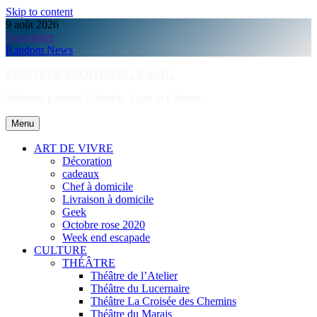
Skip to content
9 août 2026
Newsletter
Random News
ZENITUDE PROFONDE LE MAG
Webzine parisien Lifestyle, Luxe et Culture.
Menu
ART DE VIVRE
Décoration
cadeaux
Chef à domicile
Livraison à domicile
Geek
Octobre rose 2020
Week end escapade
CULTURE
THÉÂTRE
Théâtre de l’Atelier
Théâtre du Lucernaire
Théâtre La Croisée des Chemins
Théâtre du Marais