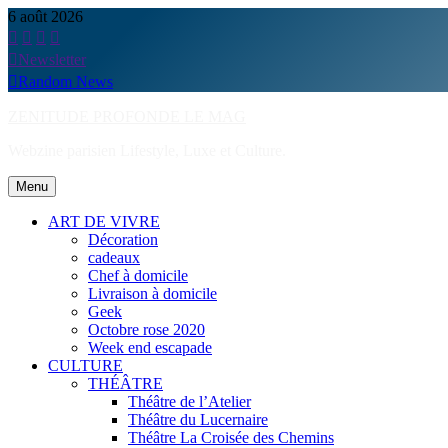
Skip
6 août 2026
to
content
Newsletter
Random News
ZENITUDE PROFONDE LE MAG
Webzine parisien Lifestyle, Luxe et Culture.
Menu
ART DE VIVRE
Décoration
cadeaux
Chef à domicile
Livraison à domicile
Geek
Octobre rose 2020
Week end escapade
CULTURE
THÉÂTRE
Théâtre de l’Atelier
Théâtre du Lucernaire
Théâtre La Croisée des Chemins