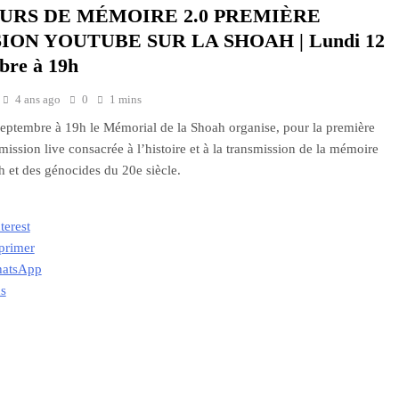
URS DE MÉMOIRE 2.0 PREMIÈRE
ION YOUTUBE SUR LA SHOAH | Lundi 12
bre à 19h
4 ans ago
0
1 mins
eptembre à 19h le Mémorial de la Shoah organise, pour la première
émission live consacrée à l’histoire et à la transmission de la mémoire
h et des génocides du 20e siècle.
terest
primer
atsApp
us
ment…