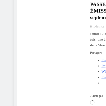
PASSE
ÉMISS
septem
Béatrice
Lundi 12 s
fois, une 
de la Shoa
Partager :
Pin
Im
Wh
Pl
J’aime ça :
Charge