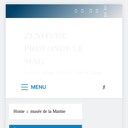
Skip
to
content
ZENITUDE
PROFONDE LE
MAG
Webzine parisien Lifestyle, Luxe et Culture.
MENU
Home
musée de la Marine