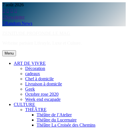
Skip
7 août 2026
to
content
Newsletter
Random News
ZENITUDE PROFONDE LE MAG
Webzine parisien Lifestyle, Luxe et Culture.
Menu
ART DE VIVRE
Décoration
cadeaux
Chef à domicile
Livraison à domicile
Geek
Octobre rose 2020
Week end escapade
CULTURE
THÉÂTRE
Théâtre de l’Atelier
Théâtre du Lucernaire
Théâtre La Croisée des Chemins