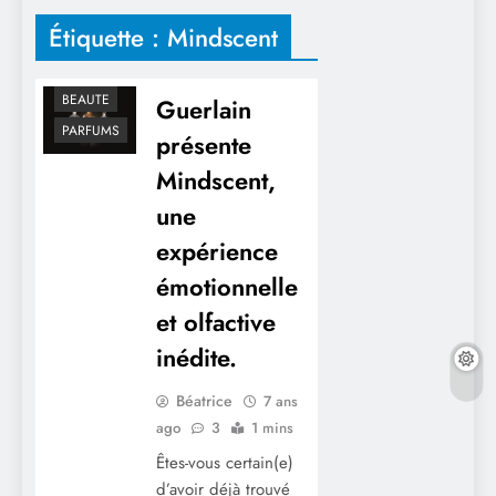
Étiquette :
Mindscent
BEAUTE
Guerlain
PARFUMS
présente
Mindscent,
une
expérience
émotionnelle
et olfactive
inédite.
Béatrice
7 ans
ago
3
1 mins
Êtes-vous certain(e)
d’avoir déjà trouvé