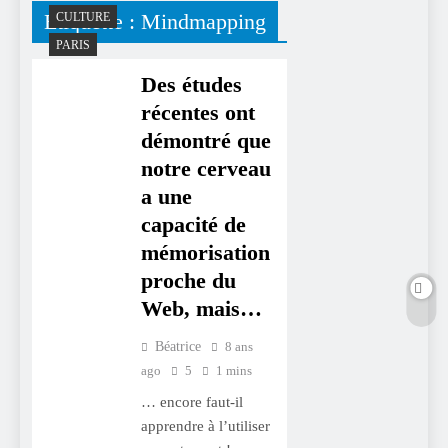
Étiquette :
Mindmapping
CULTURE
PARIS
Des études
récentes ont
démontré que
notre cerveau
a une
capacité de
mémorisation
proche du
Web, mais…
Béatrice
8 ans
ago
5
1 mins
… encore faut-il
apprendre à l’utiliser