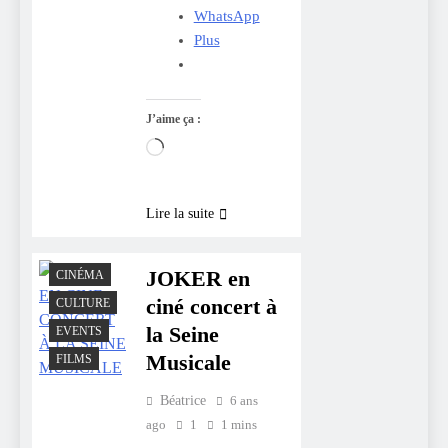
WhatsApp
Plus
J’aime ça :
Chargement…
Lire la suite
JOKER en
CINÉMA
ciné concert à
CULTURE
la Seine
EVENTS
Musicale
FILMS
Béatrice
6 ans
ago
1
1 mins