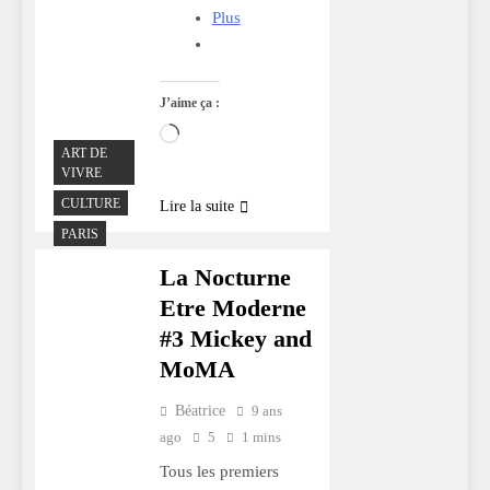
Plus
J’aime ça :
Chargement…
ART DE
VIVRE
CULTURE
Lire la suite
PARIS
La Nocturne
Etre Moderne
#3 Mickey and
MoMA
Béatrice
9 ans
ago
5
1 mins
Tous les premiers