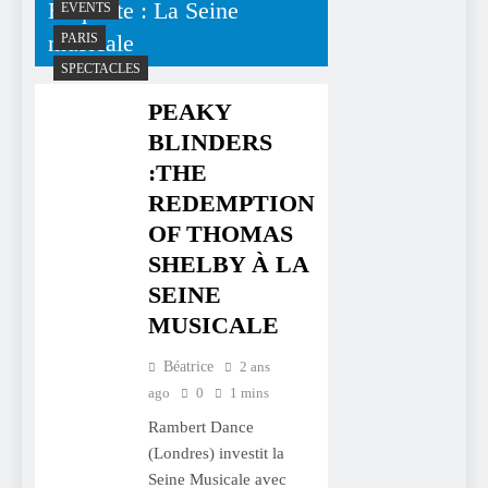
Étiquette :
La Seine
EVENTS
musicale
PARIS
SPECTACLES
PEAKY
BLINDERS
:THE
REDEMPTION
OF THOMAS
SHELBY À LA
SEINE
MUSICALE
Béatrice
2 ans
ago
0
1 mins
Rambert Dance
(Londres) investit la
Seine Musicale avec