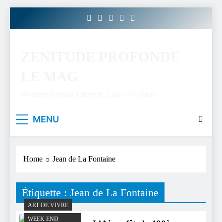
Skip
to
content
ZENITUDE PROFONDE
LE MAG
Webzine parisien Lifestyle, Luxe et Culture.
MENU
Home
Jean de La Fontaine
Étiquette :
Jean de La Fontaine
ART DE VIVRE
WEEK END