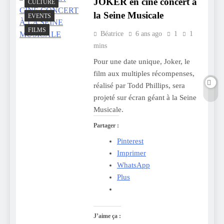
JOKER en ciné concert à
CULTURE
la Seine Musicale
EVENTS
FILMS
Béatrice
6 ans ago
1
1
mins
Pour une date unique, Joker, le
film aux multiples récompenses,
réalisé par Todd Phillips, sera
projeté sur écran géant à la Seine
Musicale.
Partager :
Pinterest
Imprimer
WhatsApp
Plus
J’aime ça :