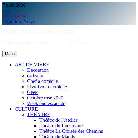
Skip
7 août 2026
to
content
Newsletter
Random News
ZENITUDE PROFONDE LE MAG
Webzine parisien Lifestyle, Luxe et Culture.
Menu
ART DE VIVRE
Décoration
cadeaux
Chef à domicile
Livraison à domicile
Geek
Octobre rose 2020
Week end escapade
CULTURE
THÉÂTRE
Théâtre de l’Atelier
Théâtre du Lucernaire
Théâtre La Croisée des Chemins
Théâtre du Marais