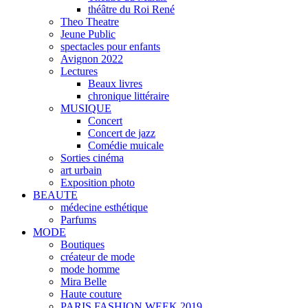
théâtre du Roi René
Theo Theatre
Jeune Public
spectacles pour enfants
Avignon 2022
Lectures
Beaux livres
chronique littéraire
MUSIQUE
Concert
Concert de jazz
Comédie muicale
Sorties cinéma
art urbain
Exposition photo
BEAUTE
médecine esthétique
Parfums
MODE
Boutiques
créateur de mode
mode homme
Mira Belle
Haute couture
PARIS FASHION WEEK 2019