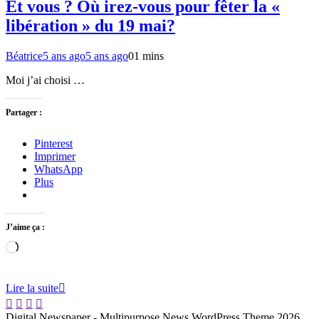
Et vous ? Où irez-vous pour fêter la «
libération » du 19 mai?
Béatrice
5 ans ago
5 ans ago
0
1 mins
Moi j’ai choisi …
Partager :
Pinterest
Imprimer
WhatsApp
Plus
J’aime ça :
Chargement…
Lire la suite
Digital Newspaper - Multipurpose News WordPress Theme 2026.