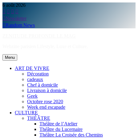
Skip
6 août 2026
to
content
Newsletter
Random News
ZENITUDE PROFONDE LE MAG
Webzine parisien Lifestyle, Luxe et Culture.
Menu
ART DE VIVRE
Décoration
cadeaux
Chef à domicile
Livraison à domicile
Geek
Octobre rose 2020
Week end escapade
CULTURE
THÉÂTRE
Théâtre de l’Atelier
Théâtre du Lucernaire
Théâtre La Croisée des Chemins