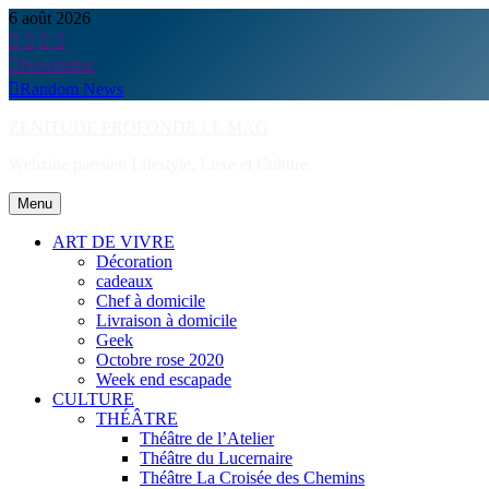
Skip
6 août 2026
to
content
Newsletter
Random News
ZENITUDE PROFONDE LE MAG
Webzine parisien Lifestyle, Luxe et Culture.
Menu
ART DE VIVRE
Décoration
cadeaux
Chef à domicile
Livraison à domicile
Geek
Octobre rose 2020
Week end escapade
CULTURE
THÉÂTRE
Théâtre de l’Atelier
Théâtre du Lucernaire
Théâtre La Croisée des Chemins