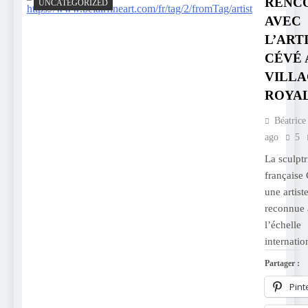
RENC
UNCATEGORIZED
AVEC
L’ART
CÉVÉ 
VILL
ROYAL
Béatrice
ago
5
La sculptr
française 
une artist
reconnue 
l’échelle
internatio
Partager :
Pint