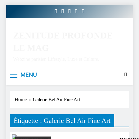
Skip
to
content
ZENITUDE PROFONDE
LE MAG
Webzine parisien Lifestyle, Luxe et Culture.
MENU
Home
Galerie Bel Air Fine Art
Étiquette :
Galerie Bel Air Fine Art