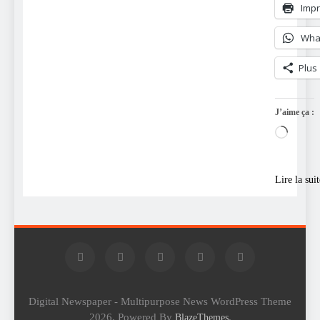
Impr
Wha
Plus
J’aime ça :
Charg
Lire la suit
Digital Newspaper - Multipurpose News WordPress Theme
2026. Powered By
.
BlazeThemes