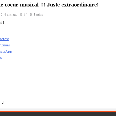
 coeur musical !!! Juste extraordinaire!
8 ans ago
34
1 mins
t !
terest
primer
atsApp
us
ment…
e