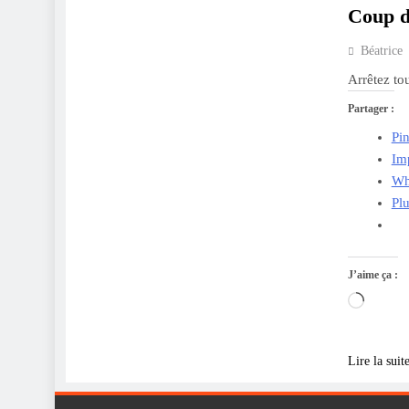
Coup de
Béatrice
Arrêtez tou
Partager :
Pin
Im
Wh
Pl
J’aime ça :
Charge
Lire la suit