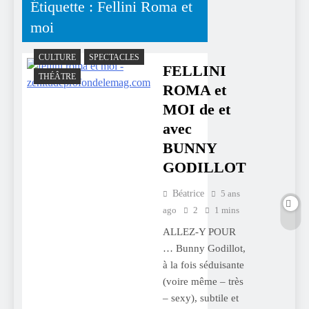
Étiquette :
Fellini Roma et
moi
CULTURE
SPECTACLES
FELLINI
THÉÂTRE
ROMA et
MOI de et
avec
BUNNY
GODILLOT
Béatrice
5 ans
ago
2
1 mins
ALLEZ-Y POUR
… Bunny Godillot,
à la fois séduisante
(voire même – très
– sexy), subtile et