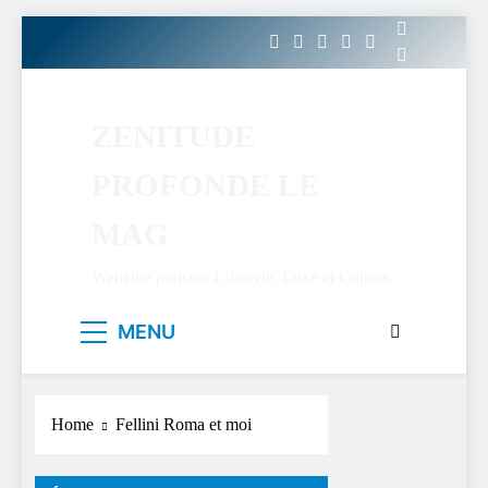
Skip
to
content
ZENITUDE
PROFONDE LE
MAG
Webzine parisien Lifestyle, Luxe et Culture.
MENU
Home
Fellini Roma et moi