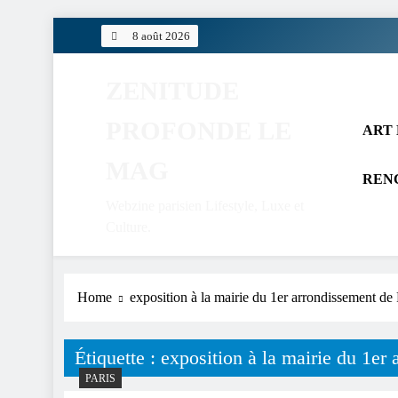
Skip
8 août 2026
to
content
ZENITUDE
PROFONDE LE
ART 
MAG
REN
Webzine parisien Lifestyle, Luxe et
Culture.
Home
exposition à la mairie du 1er arrondissement de 
Étiquette :
exposition à la mairie du 1er
PARIS