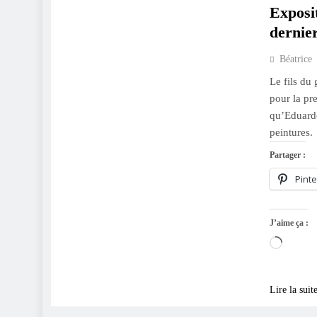
Expos
dernie
Béatrice
Le fils du
pour la pr
qu’Eduardo
peintures.
Partager :
Pinte
J’aime ça :
Charge
Lire la suit