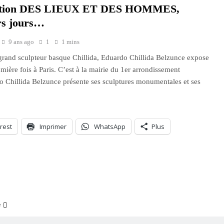
ition DES LIEUX ET DES HOMMES,
rs jours…
9 ans ago
1
1 mins
 grand sculpteur basque Chillida, Eduardo Chillida Belzunce expose
emière fois à Paris. C’est à la mairie du 1er arrondissement
 Chillida Belzunce présente ses sculptures monumentales et ses
rest
Imprimer
WhatsApp
Plus
ment…
e