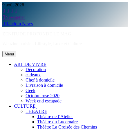
Skip
9 août 2026
to
content
Newsletter
Random News
ZENITUDE PROFONDE LE MAG
Webzine parisien Lifestyle, Luxe et Culture.
Menu
ART DE VIVRE
Décoration
cadeaux
Chef à domicile
Livraison à domicile
Geek
Octobre rose 2020
Week end escapade
CULTURE
THÉÂTRE
Théâtre de l’Atelier
Théâtre du Lucernaire
Théâtre La Croisée des Chemins