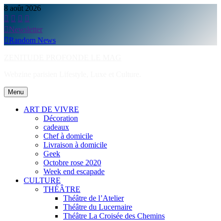
Skip
8 août 2026
to
content
Newsletter
Random News
ZENITUDE PROFONDE LE MAG
Webzine parisien Lifestyle, Luxe et Culture.
Menu
ART DE VIVRE
Décoration
cadeaux
Chef à domicile
Livraison à domicile
Geek
Octobre rose 2020
Week end escapade
CULTURE
THÉÂTRE
Théâtre de l’Atelier
Théâtre du Lucernaire
Théâtre La Croisée des Chemins