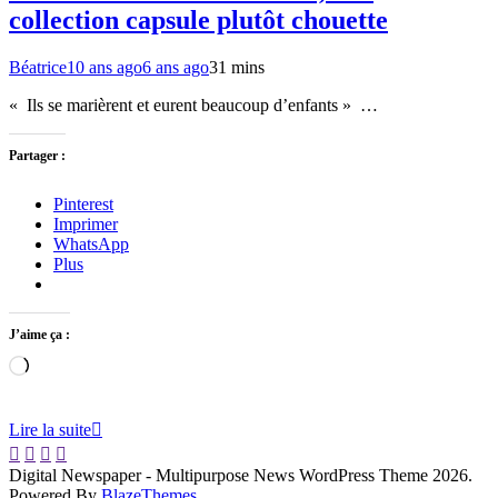
collection capsule plutôt chouette
Béatrice
10 ans ago
6 ans ago
3
1 mins
« Ils se marièrent et eurent beaucoup d’enfants » …
Partager :
Pinterest
Imprimer
WhatsApp
Plus
J’aime ça :
Chargement…
Lire la suite
Digital Newspaper - Multipurpose News WordPress Theme 2026.
Powered By
BlazeThemes
.