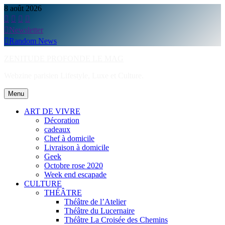
Skip
8 août 2026
to
content
Newsletter
Random News
ZENITUDE PROFONDE LE MAG
Webzine parisien Lifestyle, Luxe et Culture.
Menu
ART DE VIVRE
Décoration
cadeaux
Chef à domicile
Livraison à domicile
Geek
Octobre rose 2020
Week end escapade
CULTURE
THÉÂTRE
Théâtre de l’Atelier
Théâtre du Lucernaire
Théâtre La Croisée des Chemins