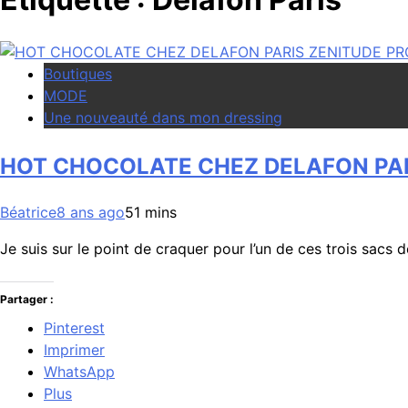
Boutiques
MODE
Une nouveauté dans mon dressing
HOT CHOCOLATE CHEZ DELAFON PA
Béatrice
8 ans ago
5
1 mins
Je suis sur le point de craquer pour l’un de ces trois sa
Partager :
Pinterest
Imprimer
WhatsApp
Plus