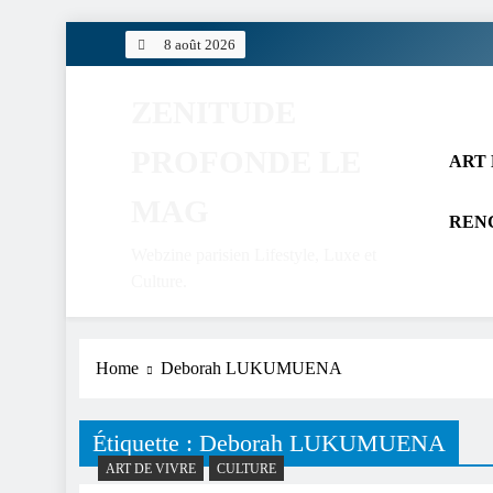
Skip
8 août 2026
to
content
ZENITUDE
PROFONDE LE
ART 
MAG
REN
Webzine parisien Lifestyle, Luxe et
Culture.
Home
Deborah LUKUMUENA
Étiquette :
Deborah LUKUMUENA
ART DE VIVRE
CULTURE