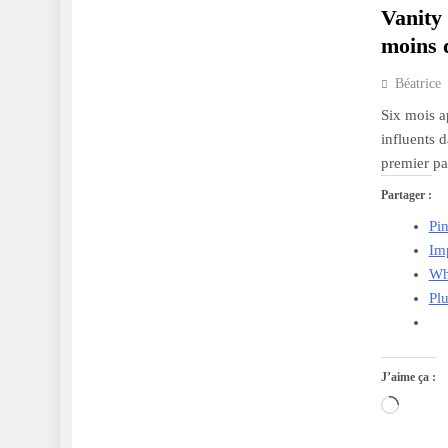
Vanity 
moins d
Béatrice
Six mois a
influents 
premier pa
Partager :
Pin
Im
Wh
Pl
J’aime ça :
Charge