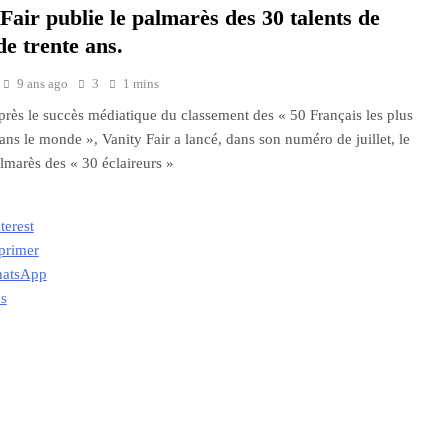
Fair publie le palmarès des 30 talents de
e trente ans.
9 ans ago
3
1 mins
près le succès médiatique du classement des « 50 Français les plus
dans le monde », Vanity Fair a lancé, dans son numéro de juillet, le
lmarès des « 30 éclaireurs »
terest
primer
atsApp
us
ment…