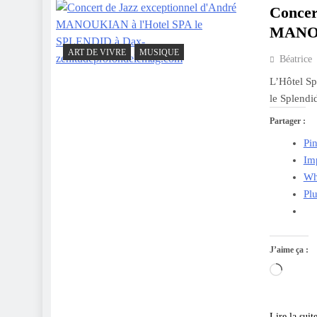
Concer
MANOU
ART DE VIVRE
MUSIQUE
Béatrice
L’Hôtel Sp
le Splendi
Partager :
Pin
Im
Wh
Pl
J’aime ça :
Charge
Lire la suit