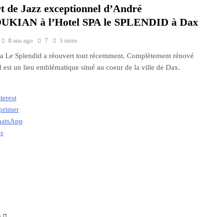
t de Jazz exceptionnel d’André
KIAN à l’Hotel SPA le SPLENDID à Dax
8 ans ago
7
1 mins
a Le Splendid a réouvert tout récemment. Complètement rénové
d est un lieu emblématique situé au coeur de la ville de Dax.
terest
primer
atsApp
us
ment…
e