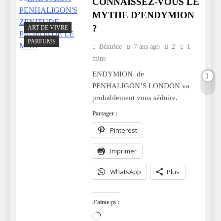
CONNAISSEZ-VOUS LE
MYTHE D’ENDYMION
?
ART DE VIVRE
PARFUMS
Béatrice
7 ans ago
2
1
mins
ENDYMION de
PENHALIGON’S LONDON va
probablement vous séduire.
Partager :
Pinterest
Imprimer
WhatsApp
Plus
J’aime ça :
Chargement…